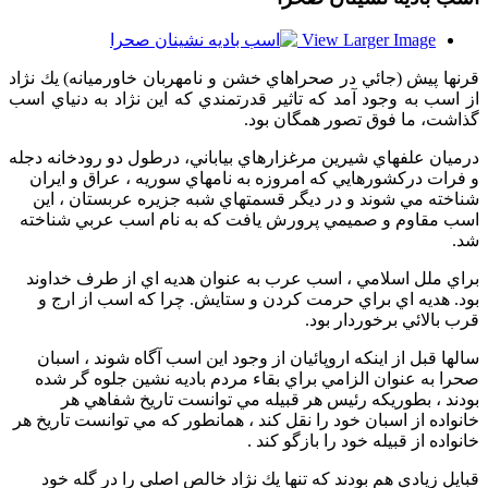
View Larger Image
قرنها پيش (جائي در صحراهاي خشن و نامهربان خاورميانه) يك نژاد
از اسب به وجود آمد كه تاثير قدرتمندي كه اين نژاد به دنياي اسب
گذاشت، ما فوق تصور همگان بود.
درميان علفهاي شيرين مرغزارهاي بياباني، درطول دو رودخانه دجله
و فرات دركشورهايي كه امروزه به نامهاي سوريه ، عراق و ايران
شناخته مي شوند و در ديگر قسمتهاي شبه جزيره عربستان ، اين
اسب مقاوم و صميمي پرورش يافت كه به نام اسب عربي شناخته
شد.
براي ملل اسلامي ، اسب عرب به عنوان هديه اي از طرف خداوند
بود. هديه اي براي حرمت كردن و ستايش. چرا كه اسب از ارج و
قرب بالائي برخوردار بود.
سالها قبل از اينكه اروپائيان از وجود اين اسب آگاه شوند ، اسبان
صحرا به عنوان الزامي براي بقاء مردم باديه نشين جلوه گر شده
بودند ، بطوريكه رئيس هر قبيله مي توانست تاريخ شفاهي هر
خانواده از اسبان خود را نقل كند ، همانطور كه مي توانست تاريخ هر
خانواده از قبيله خود را بازگو كند .
قبايل زيادي هم بودند كه تنها يك نژاد خالص اصلي را در گله خود