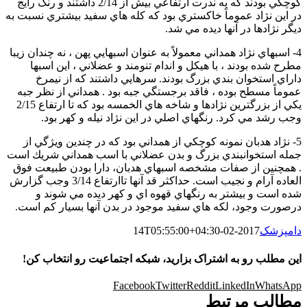
كوچكي بودند كه به ندرت ارتفاعي بيش از 2/14 داشتند و رنگ رايج
در اين نژاد عموماً خاكستري بود كه كله هاي سفيد بيشتري نسبت به
ديگر نژادها در آنها ديده مي شد.
4- اسبهاي نژاد همداني معمولاً به عنوان اسبهايي پهن ، نه چندان زيبا
مطرح شده بودند ، با هيكل و اندام تنومند و عضلاني ، اين اسبها
داراي استخوان بندي بزرگ بودند. سرهايي داشتند كه از نيمرخ
عموماً مسطح بوده ، فاقد برجستگي جبه بود . همداني از نظر جبه
يكي از بزرگترين نژادها و شاخه هاي الخمسه بود كه تا ارتفاع 2/15
وجب رشد مي كرد. رنگهاي اصلي در اين نژاد نيله و كهر بود.
5- نژاد هدبان نمونه كوچكي از همداني بود كه در چندين ويژگي از
جمله استخوانبندي بزرگ و بدن عضلاني با اسب همداني شريك است
. همچنين از صفات مشخصه اسبهاي هدبان، دارا بودن طبيعت فوق
العاده آرام و نجيب است. حداكثر قد آنها تاارتفاع 3/14 وجب گزارش
شده است و بيشتر به رنگهاي قهوه اي و كهر ديده مي شوند و
درصورت وجود، لكه هاي سفيد موجود در بدن آنها بسيار كم است.
دامپزشک
2017-02-14T05:55:00+04:30
این مطلب رو به اشتراک بزارید، شبکه اجتماعیت رو انتخاب کن!
Facebook
Twitter
Reddit
LinkedIn
WhatsApp
مطالب مرتبط