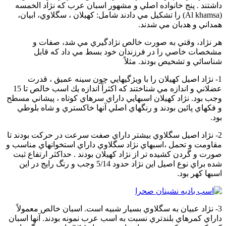
داشتند . پنج خانواده اصلي و مشهور اسبان عرب كه نژاد الخمسه
(Al khamsa) را تشكيل مي دادند شامل: كهيلان ، سگلاوي، ابيان،
همداني و هدبان مي شدند.
هر نژاد، وقتي به صورت خالص نژادگيري مي شد، صفات و
مشخصات خاصي را در فرزندان خود بسط مي داد كه قابل
شناسائي و تشخيص بودند. مثلاً
1- نژاد اصيل كهيلان را با ويژگيهايي چون سينه عميق ، قدرت
عضلاني و اندازه مي شناختند كه اكثراً اندازه يك اسب خالص تا 15
وجب بود. نژاد كهيلان اسبهايي داراي سرهاي كوتاه ، پيشاني مسطح
و فكهاي پائين بودند و رنگهاي اصلي آنها خاكستري و شاه بلوطي
بود.
2- نژاد اصيل سگلاوي بيشتر داراي صفت سرعت در حركت بودند تا
مقاومت و تحمل ،اسبهاي نژاد سگلاوي داراي استخوانهاي مناسب و
صورت و گردن كشيده تر از نژاد كهيلان بودند . حداكثر ارتفاع ثبت
شده براي نوع اصيل اين نژاد حدود 5/14 وجب و رنگ رايج در اين
اسبها كهر بود.
3- نژاد عبيان به سگلاوي بسيار شبيه است. اسبان خالص معمولاً
داراي كمرهاي بلندتري نسبت به اسب عرب نمونه بودند. آنها اسبان