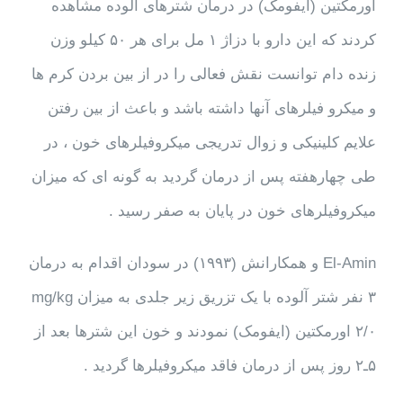
اورمکتین (ایفومک) در درمان شترهای آلوده مشاهده
کردند که این دارو با دزاژ ۱ مل برای هر ۵۰ کیلو وزن
زنده دام توانست نقش فعالی را در از بین بردن کرم ها
و میکرو فیلرهای آنها داشته باشد و باعث از بین رفتن
علایم کلینیکی و زوال تدریجی میکروفیلرهای خون ، در
طی چهارهفته پس از درمان گردید به گونه ای که میزان
میکروفیلرهای خون در پایان به صفر رسید .
El-Amin و همکارانش (۱۹۹۳) در سودان اقدام به درمان
۳ نفر شتر آلوده با یک تزریق زیر جلدی به میزان mg/kg
۲/۰ اورمکتین (ایفومک) نمودند و خون این شترها بعد از
۵ـ۲ روز پس از درمان فاقد میکروفیلرها گردید .