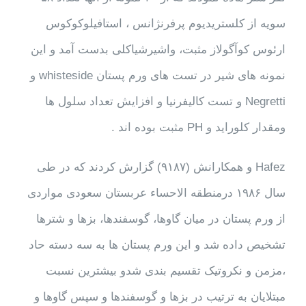
سویه از کلستریدیوم پرفرنژانس ، استافیلوکوکوس
ارئوس کوآگولاز مثبت، واشیرشیاکلی بدست آمد و این
نمونه های شیر در تست های ورم پستان whisteside و
Negretti و تست کالیفرنیا و افزایش تعداد سلول ها
ومقدار کلوراید و PH مثبت بوده اند .
Hafez و همکارانش (۹۱۸۷) گزارش کردند که در طی
سال ۱۹۸۶ درمنطقه الاحساء عربستان سعودی مواردی
از ورم پستان در میان گاوها، گوسفندها، بزها و شترها
تشخیص داده شد و این ورم پستان ها به سه دسته حاد
،مزمن و نکروتیک تقسیم بندی شدو بیشترین نسبت
مبتلایان به ترتیب در بزها و گوسفندها و سپس گاوها و