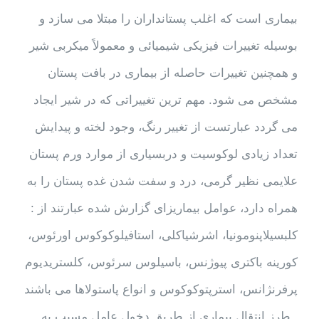
بیماری است که اغلب پستانداران را مبتلا می سازد و
بوسیله تغییرات فیزیکی شیمیائی و معمولاً میکربی شیر
و همچنین تغییرات حاصله از بیماری در بافت پستان
مشخص می شود. مهم ترین تغییراتی که در شیر ایجاد
می گردد عبارتست از تغییر رنگ، وجود لخته و پیدایش
تعداد زیادی لوکوسیت و دربسیاری از موارد ورم پستان
علایمی نظیر گرمی، درد و سفت شدن غده پستان را به
همراه دارد، عوامل بیماریزای گزارش شده عبارتند از :
کلبسیلاپنومونیا، اشرشیاکلی، استافیلوکوکوس اورئوس،
کورینه باکتری پیوژنس، باسیلوس سرئوس، کلستریدیوم
پرفرنژانس، استرپتوکوکوس و انواع پاستولاها می باشند
. طرز انتقال بیماری از طریق دخول عامل مسبب به