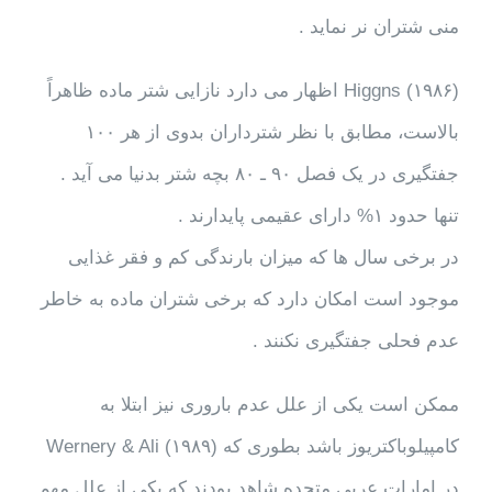
منی شتران نر نماید .
Higgns (۱۹۸۶) اظهار می دارد نازایی شتر ماده ظاهراً
بالاست، مطابق با نظر شترداران بدوی از هر ۱۰۰
جفتگیری در یک فصل ۹۰ ـ ۸۰ بچه شتر بدنیا می آید .
تنها حدود ۱% دارای عقیمی پایدارند .
در برخی سال ها که میزان بارندگی کم و فقر غذایی
موجود است امکان دارد که برخی شتران ماده به خاطر
عدم فحلی جفتگیری نکنند .
ممکن است یکی از علل عدم باروری نیز ابتلا به
کامپیلوباکتریوز باشد بطوری که Wernery & Ali (۱۹۸۹)
در امارات عربی متحده شاهد بودند که یکی از علل مهم