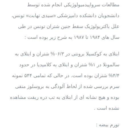
مطالعات سرواپیدمیولوژیکی انجام شده توسط
دانشجویان دانشکده دامپزشکی «سیدی تهابت» تونس،
علل باکتریولوژیک سقط جنین شتران تونس در طی
سال های ۱۹۸۴ تا ۱۹۸۷ به شرح زیر بوده است :
ابتلای به کوکسیلا برونتی در ۰۶/۳% شتران و ابتلای به
سالمونلا در ۱% شتران و ابتلای به کلامیدیا در حدود
۴/۴% شتران بوده است. در حالی که تمامی ۵۴۴ نمونه
سرم بررسی شده از لحاظ آلودگی به بروسلوز منفی
بوده و هیچ نشانه ای از ابتلای به تب دره ریفت مشاهده
نشده است .
تورم بیضه :