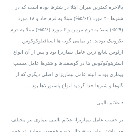
بالاخره کمترین میزان ابتلا در شترها بوده است که در
شترها ۴۰ مورد (۵/۶۴%) مبتلا به فرم حاد و ۱۸ مورد
(۲۹%) مبتلا به فرم مزمن و ۴ مورد (۵/۶%) مبتلا به فرم
نکروتیک بودند. در تمامی گونه ها استافیلوکوکوس
ارئوس شایع ترین عامل بیماریزا بود و پس از آن انواع
استرپتوکوکوس ها در گوسفندها و شترها عامل مسبب
بیماری بودند البته عامل بیماریزای اصلی دیگری که از
گاوها و شترها جدا گردید انواع پاستورلاها بود .
▪ علائم بالینی
بر حسب عامل بیماریزا، علائم بالینی بیماری نیز مختلف
می باشد . ولی به هرحال چهره عمومی بیماری در همه