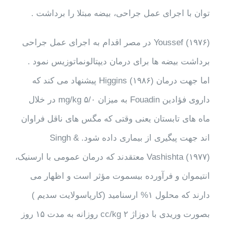
توان با اجرای عمل جراحی، بیضه مبتلا را برداشت .
Youssef (۱۹۷۶) در مصر اقدام به اجرای عمل جراحی
برداشت بیضه ها برای درمان دیپتالونماتوزیس نمود .
اما جهت درمان Higgins (۱۹۸۶) پیشنهاد می کند که
داروی فؤادین Fouadin به میزان mg/kg ۵/۰ در خلال
ماه های تابستان یعنی وقتی که مگس های ناقل فراوان
اند جهت پیگیری از بیماری داده شود. Singh &
Vashishta (۱۹۷۷) معتقدند که درمان عمومی با ارسنیک،
انتیموان و فرآورده بیسموت مؤثر است و اظهار می
دارند که محلول ۱% ارسنامید (کارپاسولایت سدیم )
بصورت وریدی با دوزاژ cc/kg ۲ روزانه به مدت ۱۵ روز