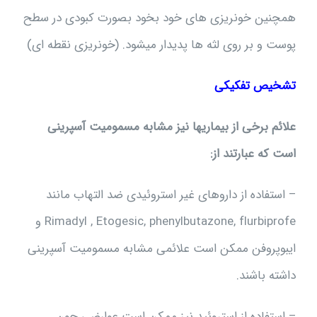
همچنین خونریزی های خود بخود بصورت کبودی در سطح
پوست و بر روی لثه ها پدیدار میشود. (خونریزی نقطه ای)
تشخیص تفکیکی
علائم برخی از بیماریها نیز مشابه مسمومیت آسپرینی
است که عبارتند از:
– استفاده از داروهای غیر استروئیدی ضد التهاب مانند
Rimadyl , Etogesic, phenylbutazone, flurbiprofe و
ایبوپروفن ممکن است علائمی مشابه مسمومیت آسپرینی
داشته باشند.
– استفاده از استروئید نیز ممکن است عوارضی چون