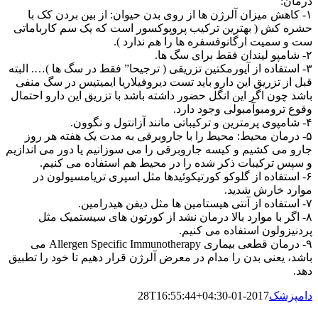
درمان:
۱- کاهش میزان آلرژن ها از روی بدن حیوان: از بین بردن کک با
حشره کش ( بهترین ترکیب پروپوکسور است که یک سم کارباماتی
ست و سمیت ارگانوفسفره ها را هم ندارد ).
۲- شامپو لیندان فقط برای سگ ها.
۳- استفاده از آیورمکتین تزریقی ( ترجیحا” فقط در سگ ها )…. البته
قبل از تزریق این دارو باید تست دیروفیلاریا ایمیتیس در سگ منفی
باشد چون اگر این انگل حضور داشته باشد با تزریق این دارو احتمال
وقوع ترومبوآمبولی وجود دارد.
۴- شامپوی پرمترین و ترکیباتی مانند آزانتول و نگوون.
۵- درمان محیط: محیط را با جاروبرقی به مدت یک هفته هر روز
جارو می کشیم و کیسه جاروبرقی را می سوزانیم یا دور می اندازیم
و سپس ترکیبات ذکر شده را در محیط هم استفاده می کنیم.
۶- استفاده از گلوکو کورتیکوئیدها مثل اسپری تریامسیولون در
موارد خارش شدید.
۷- استفاده از آنتی هیستامین ها مثل دیفن هیدرامین.
۸- اگر با موارد بالا درمان نشد از کورتون های سیستمیک مثل
پردنیزولون استفاده می کنیم.
۹- درمان قطعی بیماری Allergen Specific Immunotherapy می
باشد، یعنی بدن را مدام در معرض آلرژن قرار دهیم تا خود را تطبیق
دهد.
دامپزشک
2017-01-28T16:55:44+04:30