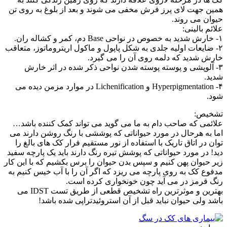
همین جهت لای پرز فرش مخفی می شوند و بعد از بلوغ به روی تن
حیوان می روند.
علائم بالینی:
۱- خارش شدید به خصوص در نواحی Base دم، کمر و کشاله ران.
۲- ضایعات اولیه جلدی به شکل پاپول و ماکول اریتروماتوز، متعاقب
خارش شدید که دلمه روی آن را می گیرد.
۳- آلوپشی و پوسته پوسته شدن نواحی ذکر شده در اثر خارش
شدید.
۴- Hyperpigmentation و Lichenification در موارد مزمن دیده می
شود.
تشخیص:
علائمی که صاحب دام به ما می گوید می تواند کمک کننده باشد…
اما به هرحال در مورد حیواناتی که پوششی با رنگ روشن دارند می
توان در اتاق تاریک با استفاده از نور مستقیم فرار کک های بالغ را
دید! در مورد حیواناتی که پوشش تیره رنگ دارند باید یک پارچه سفید
زیر حیوان پهن کنیم و سپس بدن حیوان را برس بکشیم که با این کار
مدفوع کک به روی پارچه می ریزد که اگر آن را با آب خیس کنیم به
رنگ قرمز در می آید چون خونخواری کرده است.
بهترین و موثرترین راه تشخیص قطعی از طریق تست IDST می
باشد ولی حیوان نباید قبل از آن استروئیدتراپی شده باشد!