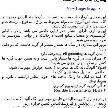
View Larger Image
این بیماری یک ازدیاد حساسیت نسبت به یک یا چند آلرژن موجود در
کک است. این آلرژن می تواند مربوط به بزاق ، مدفوع ، ترشحات و
حتی بدن و کراتین پوست کک باشد.
این بیماری دارای انتشار جغرافیایی خاصی می باشد و در مناطق
گرمسیری و معتدل شایع است درحالیکه در نواحی سردسیر به
ندرت دیده می شود.
بروز این بیماری در سگ ها بسیار بیشتر از گربه هاست که دو دلیل
دارد:
۱- بدن گربه ها self grooming پیشرفته دارد.
۲- میزان IgE در گربه ها بسیار پایین است و به همین جهت گربه ها
کمتر از سگها دچار آلرژی می شوند!
اصولا” آلودگی به کک ها منجر به ۴ دسته عوارض مهم می شود:
۱- آنمی ، به دلیل خونخواری کک ها.
۲- ابتلا به انگل ها و تک یاخته های خونی نظیر ارلیشیا ، بابزیا و
هموبارتونلا.
۳- آلودگی به کرم دیپلیدیوم کنینوم.
۴- Flea Bite Hypersensivity(FBH)
در درجه اول کتروسفالیدس فلیس مهم ترین کک آلوده کننده است
و بعد از آن پولکس و کتروسفالیدس کنیس قرار دارند.
کک ها در مرحله لاروی علاقه دارند که روی زمین زندگی کنند به