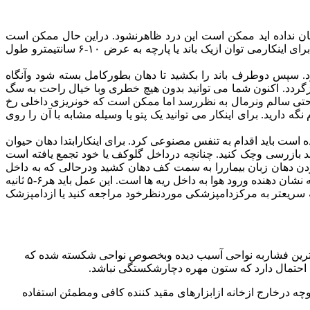
کان نداده اید ممکن است این درد ظاهرنشود. دراین حال ممکن است
دست شما را گازبگیرد ویا درقبال کمکهای شما مقاومت کند. بنابراین اگرمی خواهید که به سگ کمک کرده باشید ابتدا باید دهان اورا ببندید. برای اینکارمی توان ازیک باند یا پارچه به عرض ۱۰-۶ سانتیمترو طول
د. سپس دوطرف باند را بکشید تا دهان بطورکامل بسته شود وآنگاه
زگردد. اکنون شما می توانید بدون هیچ خطری وبا خیال راحت به سگ
 حتی سالم ونرمال به نظررسد اما ممکن است که خونریزی داخلی رخ
 دارید. برای اینکار می توانید یک پتو یا وسیله مشابه با آن را روی
ت باید اقدام به تنفس مصنوعی کرد. برای اینکارابتدا دهان حیوان
ف و۰۰۰۰ که می توانند باعث انسداد راههای هوایی شوند بازرسی وچک کنید. چنانچه درداخل گلوکف یا خود تجمع یافته است
زکردن دهان زبان بیماررا به سمت کف دهان کشید ودرحالی که به داخل
دهان حیوان می دمید (به صورت فوت کردن) با دست دیگرجلوی سوراخهای بینی را مسدود سازید. درهرباردمیدن باید سینه حیوان بالا بیاید که نشان دهنده ورود هوا به داخل ریه ها است. این عمل باید هر۶-۵ ثانیه
 وضعیت قابل قبول باید هرچه سریعتر به مرکزدامپزشکی موردنظرخود مراجعه کنید یا ازدامپزشک
ل کمترین فشاربه نواحی آسیب دیده وبخصوص نواحی شکسته شده که
هد احتمال دارد که ستون مهره دچارشکستگی نباشد.
وچه درخارج ازخانه ازابزارهای مقید کننده کافی ومطمئن استفاده