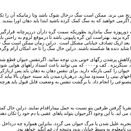
رد رنج می برند. ممکن است سگ درحال شوک باشد وتا زمانیکه آن را ت
ه دورپوزه سگ بیاندازید بطوریکه سمت گره دارآن درزیرچانه قرارگیر
بزنید. بهتراست این گره پاپیونی باشد تا درموقع لزوم به راحتی با
 سگ بعد ازیک تصادف خیابانی مشکل است . دراین زمان ممکن است سگ
اید دنده ها شکسته باشند. دراین حال سگ را تا حد امکان آرام وگرم نگه
اهش پرشدن رگهای خونی بدن توجه نمائید. اگرتنفس حیوان قطع شده اس
را بازنموده وداخل دهان را ازلحاظ اجسام خارجی نظیردندان شکسته. سنگریزه . ک
ان حیوان را کمی بازنگه دارید. برای تنفس دهان به دهان باید پس ازبا
د. به این ترتیب باید درعرض یک دقیقه ۱۲-۱۰ بارتنفس مصنوعی را انجام داد. با برگشت تنفس به
و نفربا گرفتن طرفین پتو نسبت به حمل بیماراقدام نمایند. دراین حا
آید. با این وجود اگرحیوان بتواند پاهای عقبی یا دم خود را تکان د
منجربه علیل شدن یا مرگ حیوان می گردد. بنابراین همواره چه درداخل 
امعلوم به وسط خیابان بدود ونتیجه آن غم انگیز خواهد بود.