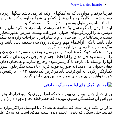
View Larger Image
تقریبا درتمام مواردی که به کمکهای اولیه نیازمی باشد سگها ازد
۶۰-۳۰ سانتیمتر طول بسته به اندازه سگ استفاده کنید.
ابتدا با زدن یک گره شل یک حلقه دروسط باند درست کنید وآن را ب
دوسرباند را اززیرگوشهای حیوان عبورداده وپست سرش بطورمحکم گره 
دست بزنید.غالبا برای صاحبان دام یا سایرافراد جراحات وارده به
داده باشد یا یکی ازاعضاء مهم وحیاتی درون بدن صدمه دیده باشد ویا ش
سگ بیاندازید تا دمای بدن آن حفظ گردد.
باید به علائم شوک که عبارتند ازنبض سریع وضعیف وسرد شدن بدن وک
آنها را بوسیله یک پارچه یا گازتمیزنموده وخارج سازید و همچنان ده
یکبارتکرارگرد
خود بخواهید برای مداوای بیماربه بالین وی حاضر گردد.
برای حمل چنین بیمارانی بهتراست که اورا برروی یک پتو قرارداد ود
درراس آن شکستگی ستون مهره ( که خطرقطع نخاع وجود دارد) وارد می 
تذکراین نکته لازم است که متاسفانه تصادف با اتومبیل دراکثرموارد 
نمائید. حتی سگی که بخوبی تعلیم دیده است ممکن است که به یک علت ن