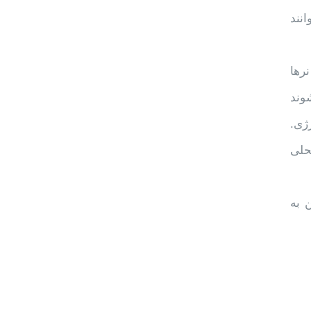
وانند
رها
وند
ژی.
حلی
 به