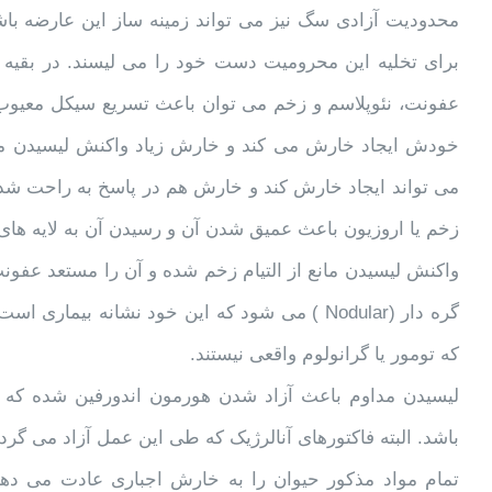
محدودیت آزادی سگ نیز می تواند زمینه ساز این عارضه با
برای تخلیه این محرومیت دست خود را می لیسند. در بقیه س
عفونت، نئوپلاسم و زخم می توان باعث تسریع سیکل معیو
خودش ایجاد خارش می کند و خارش زیاد واکنش لیسیدن مکرر 
می تواند ایجاد خارش کند و خارش هم در پاسخ به راحت شد
زخم یا اروزیون باعث عمیق شدن آن و رسیدن آن به لایه ها
واکنش لیسیدن مانع از التیام زخم شده و آن را مستعد عفونت
گره دار (Nodular ) می شود که این خود نشانه بی
که تومور یا گرانولوم واقعی نیستند.
لیسیدن مداوم باعث آزاد شدن هورمون اندورفین شده ک
باشد. البته فاکتورهای آنالرژیک که طی این عمل آزاد می گر
تمام مواد مذکور حیوان را به خارش اجباری عادت می دهد