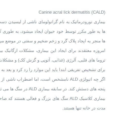
Canine acral lick dermatitis (CALD)
بیماری نورودرماتیک به نام گرانولومای ناشی از لیسیدن دست
ها به طور مکرر توسط خود حیوان ایجاد میشود، به طوری که 
ها منجر به ایجاد پلاک گرد و زخم ضخیم و سفتی در موضع می 
امروزه معتقدند برای ایجاد این بیماری، مشکلات ارگانیک بی
تروما های قلبی، آلرژی (غذایی، آتوپی و گزش کک) و مشکلا
برای تشخیص تفریقی ابتدا باید این موارد را رد کرد و بعد به 
اگر چه اتیولژی ALD نامشخص است، اما اضطراب
پنجه های دستش کند. در سابقه بیماری ALD در سگ ها می توان مشاهده نمود که حیوان مبتلا اغلب روزها تنها است.
بیماری کلاسیک ALD سگ های بزرگ و فعالی هست
مدت در خانه تنها هستند.