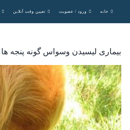
Ski
خانه
ورود / عضویت
تعیین وقت آنلاین
t
conten
بیماری لیسیدن وسواس گونه پنجه ها
View
Larger
Image