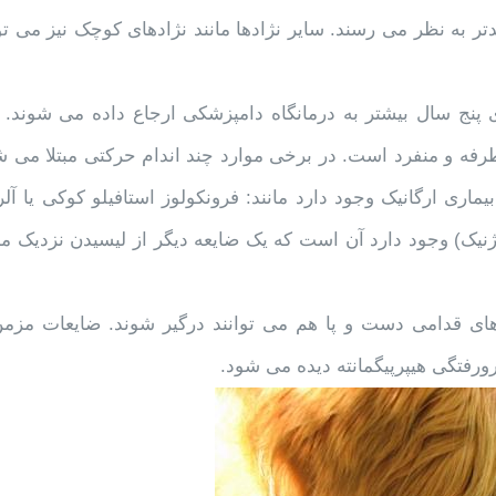
 نسبت به ALD حساستر و مستعدتر به نظر می رسند. سایر نژادها مانند نژادهای کوچک نیز می ت
 پنج سال بیشتر به درمانگاه دامپزشکی ارجاع داده می شوند. ن
 طرفه و منفرد است. در برخی موارد چند اندام حرکتی مبتلا می ش
اری ارگانیک وجود دارد مانند: فرونکولوز استافیلو کوکی یا آلر
نیک) وجود دارد آن است که یک ضایعه دیگر از لیسیدن نزدیک م
 قدامی دست و پا هم می توانند درگیر شوند. ضایعات مزمن
فتگی هیپرپیگمانته دیده می شود.