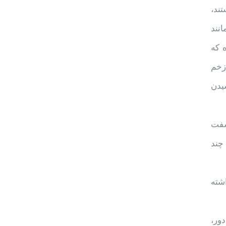
ند،
نند
 که
زخم
یدن
سفت
 چند
شته
ور،