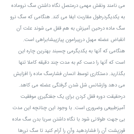
می نامند ونقش مهمی درمتصل نگاه داشتن سگ نروماده
به یکدیگردرطول مقاربت ایفا می کند. هنگامی که سگ نرو
سگ ماده درحین آمیزش به هم قفل می شوند علت آن
انقباض عضله مهبل درپیرامون پیازپیشابراهی است.
هنگامی که آنها به یکدیگرمی چسبند بهترین چاره این
است که آنها را دست کم به مدت چند دقیقه کاملا تنها
بگذارید. دستکاری توسط انسان فشارسگ ماده را افزایش
می دهد وازشانس شل شدن گرفتگی عضله می کاهد.
درحقیقت دوره قفل کردن برای یک جفتگیری موفقیت
آمیزطبیعی وضروری است. با وجود این چنانچه این مدت
بی جهت طولانی شود با نگاه داشتن سریا بدن سگ ماده
قوزپشت آن را فشاردهید وآن را آرام کنید تا سگ نررها