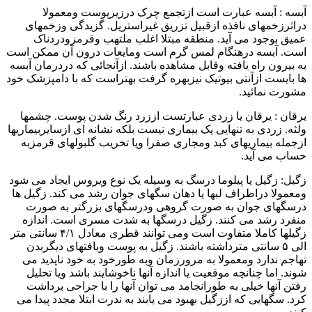
آبسه : آبسه عبارت است ازتجمع چرک درزیرپوست ومعمولا
دراثرزخمهای نافذه ازقبیل تزریق غیراستریل. گزیدگی وزخمهای
عمیق بوجود می آید. منطقه مبتلا اغلب ملتهب وقرمزودردناک
است. آبسه درهنگام لمس گرم است ومایعات درون آن ممکن است
به بیرون راه یافته وقابل مشاهده باشند. ازآنجائی که دردرمان آبسه
ها بایست ازآنتی بیوتیک نیزبهره گرفت بهتراست که با دامپزشک خود
مشورت نمائید.
یرقان : یرقان یا زردی عبارتست اززرد رنگ شدن پوست. چشمها
ولثه. زردی به تنهایی یک بیماری نیست بلکه نشانه ای ازسایربیماریها
ازجمله بیماریهای کبد ومجاری صفرا ویا تخریب گلبولهای قرمزبه
حساب می آید.
زگیل: زگیل یا پیلوما درسگ به وسیله یک نوع ویروس ایجاد می شود
ومعمولا دراطراف لبها یا دهان سگهای جوان رشد می کند. زگیل ها
درسگهای جوان به صورت گروهی ودرسگهای بزرگتر به صورت
منفرد رشد می کنند. زگیل درسگها به شدت مسری است. اندازه
زگیلها کاملا متفاوت است ومی توانند قطری معادل ۴/۱ سانتی متر
الی ۵ سانتی مترداشته باشند. زگیل به پوست وبافتهای دیگربدن
تهاجم ندارد ومعمولا به مرورزمان وبه طورخود به خود ناپدید می
شوند. اما چنانچه موقعیت یا اندازه آنها ناخوشایند باشد ویا تحلیل
رفتن آنها خیلی به طورانجامد می توان آنها را با جراحی برداشت
کرد. سگهایی که اززگیل بهبود می یابند به ندرت ابتلا مجدد پیدا می