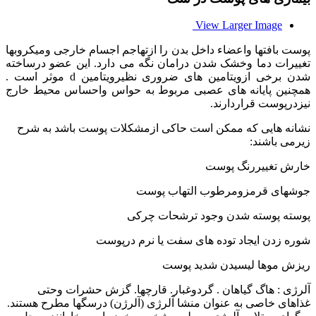
View Larger Image
پوست بافتها واعضاء داخل بدن را ازتهاجم اجسام خارجی ومیکروبها
تغییرات دما وخشک شدن درامان نگه می دارد. این عضو درساخته
شدن برخی ازویتامین های ضروری نظیرویتامین d موثر است .
همچنین پایانه های عصبی مربوط به حواس واحساس محیط خارج
نیزدرپوست قراردارند.
نشانه هایی که ممکن است حاکی ازمشکلات پوست باشد به شرح
زیرمی باشند:
خارش تغییررنگ پوست
جوشهای قرمزومرطوب التهاب پوست
پوسته پوسته شدن وجود ترشحات چرکی
شوره زدن ایجاد توده های سفت یا نرم درپوست
ریزش موها لیسیدن شدید پوست
آلرژی : هاگ گیاهان . گردوغبار. قارچها. گزش حشرات وحتی
غذاهای خاصی به عنوان منشا آلرژی (آلرژن) درسگها مطرح هستند.