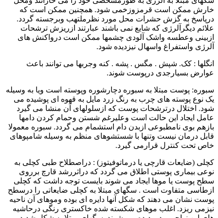
سگهای مبتلا به آلرژی به طورمشخصی خود را می خارانند ومحل
خارش ممکن است قرمزوزخمی شود. همچنین ممکن است که
درپاسخ به گزش حشرات محل مورد نظرملتهب وبرجسته گردد.
علائم دیگرآلرژی که شایع نمی باشند عبارتند ازریزش ترشحات
ازبینی وعطسه واشک آلودی چشمها ممکن است درواکنش های
آلرژی واستفراغ واسهال نیزدیده شود.
انگلها : کک. شپش . مگس . پشه . کنه وجربها می توانند باعث
عوارض بسیارجدی درپوست شوند.
سبوره: پوست مبتلا به سبوره دچارشوره وپوسته است ویا به وسیله
یک نوع پوسته های چرب به رنگ زرد مایل به قهوه ای پوشیده می
شود. اختلال درترشحات پوست که ازسلولهای آن منشا می گیرد
عامل ایجاد این حالت است وعلیرغم شستن وحمام کردن دامها
بازهم بوی نامطبوعی ازبدن دام استشمام می گردد. سبوره معمولا
قابل درمان نیست وتنها با شستشوهای منظم به وسیله شامپوهای
خاص تحت کنترل قرارمی گیرد.
کچلی (ضایعات قارچی یا درماتوفیتوز) : دراصطلاح طبی کچلی به
نوعی بیماری پوستی اطلاق می گردد که دراثررشد قارچ برروی
سطح پوست یا موها ایجاد می شوند بایست توجه داشت که کچلی
ازطاسی متفاوت است . سگهای مبتلا به کچلی ضایعاتی را درسطح
پوست نشان می دهند که شکل آنها دایره ای بوده وموهای آن ناحیه
نیزمی ریزد. اغلب موهای شکسته شده خاکستری رنگی درحاشیه
های این نواحی مدوردیده می شوند. سگهای مبتلا به شکل شدید