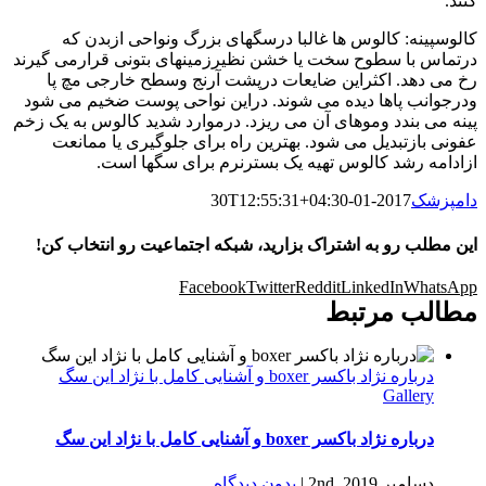
کنند.
کالوسپینه: کالوس ها غالبا درسگهای بزرگ ونواحی ازبدن که
درتماس با سطوح سخت یا خشن نظیرزمینهای بتونی قرارمی گیرند
رخ می دهد. اکثراین ضایعات درپشت آرنج وسطح خارجی مچ پا
ودرجوانب پاها دیده می شوند. دراین نواحی پوست ضخیم می شود
پینه می بندد وموهای آن می ریزد. درموارد شدید کالوس به یک زخم
عفونی بازتبدیل می شود. بهترین راه برای جلوگیری یا ممانعت
ازادامه رشد کالوس تهیه یک بسترنرم برای سگها است.
دامپزشک
2017-01-30T12:55:31+04:30
این مطلب رو به اشتراک بزارید، شبکه اجتماعیت رو انتخاب کن!
Facebook
Twitter
Reddit
LinkedIn
WhatsApp
مطالب مرتبط
درباره نژاد باکسر boxer و آشنایی کامل با نژاد این سگ
Gallery
درباره نژاد باکسر boxer و آشنایی کامل با نژاد این سگ
دسامبر 2nd, 2019
|
بدون ديدگاه