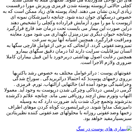
کچلی حالاتی ازپوسته پوسته شدن قرمزی وریزش مورا درقسمت
زیادی ازیدن نشان می دهند. ایجاد پوسته های زیاد ممکن است که به
خصوص درسگهای جوان دیده شود. چنانچه دامپزشکان نمونه ای
ازپوست یا مو را مورد آزمایش قرارداده وکچلی را تشخیص دهند
دراین صورت این بیمار می بایست تحت درمان ضد قارچ قرارگیرد
وچنانچه حیوان دیگری نیزدرمنزل نگهداری می شود مورد معاینه
ومراقبت قرارگیرد. همچنین آشیانه آنها نیزبه سرعت
تمیزوضدعفونی گردد. ازآنجائی که برخی ازعوامل قارچی سگها به
انسان نیزقابلیت سرایت دارند لذا درمان دقیق سگهای بیمارو
همچنین رعایت اصول بهداشتی دربرخورد با این قبیل بیماران کاملا
ضروری ولازم الاجرا است.
عفونتهای پوست : دراثرعوامل مختلف به خصوص رشد باکتریها
برروی زخمهای پوست( که احتمالا دراثربریدگی . سوراخ شدگی
وخراشیدگی بوجود آمده اند) حالتهایی ازالتهاب. تورم. قرمزی .
گرمی درلمس. دردناکی وچرکی شدن درپوست به وجود آید. معمولا
التهاب وتورم بیش ازچند روزباقی نمی ماند. چنانچه علائم ذکرشده
بدترشوند وتجمع چرک شدت یابد ضرورت دارد که به وسیله
دامپزشک مداوا شوند. درغیراینصورت کوتاه کردن موهای اطراف
زخمها وضدعفونی روزانه با محلولهای ضدعفونی کننده نظیربتادین
سبزبسیارمفید خواهد بود.