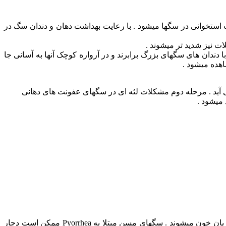
لات استخوانی در سگها میشود . با رعایت بهداشت دهان و دندان سگ در
علت شیوع این مشکلات در نژاد های کوچک وجود ۴۲ دندان در دهان آنهاست که با دندان های سگهای بزرگ برابرند و در آرواره کوچک آنها به آسانی جا
اهده میشود .
می آید . مرحله دوم مشکلات لثه ای در سگهای عفونت های دهانی
 میشود .
اعضای دیگر بدن مانند کبد ، کلیه ها و قلب ممکن است بر اثر بیماری های لثه ای آسیب ببینند زیرا باکتری ها موجب راه یافتن بیماری به جریان خون میشوند . سگهای مسن مبتلا به Pyorrhea ممکن است دچار