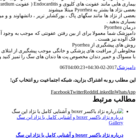
بیماری هایی مانند عفونت های کلیوی و Endocarditis ( عفونت Endocardium یا لایه داخلی قلب ) شوند .
بعضی نژاد ها بشتر به Pyorrhea مبتلا میشوند
بعضی از نژاد ها مانند سگهای پاگ ، یورکشایر تریر ، داتشهاوند و و 
بسیاری بدهید .
درمان Pyorrhea
فک آلوده نیز هست .
روش های پیشگیری از Pyorrhea
با مسواک و خمیر دندان مخصوص پت ها دندان های سگ را تمیز کنید و
دامپزشک
2017-02-06T04:00:23+04:30
این مطلب رو به اشتراک بزارید، شبکه اجتماعیت رو انتخاب کن!
Facebook
Twitter
Reddit
LinkedIn
WhatsApp
مطالب مرتبط
درباره نژاد باکسر boxer و آشنایی کامل با نژاد این سگ
Gallery
درباره نژاد باکسر boxer و آشنایی کامل با نژاد این سگ