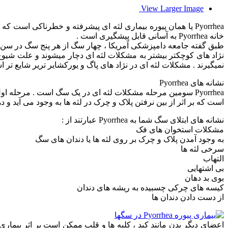
View Larger Image
Pyorrhea یا همان پیوره بیماری لثه ای پیشرفته و خطرناکی 
خانه Pyorrhea به آسانی قابل پیشگیری است .
طبق گفته جامعه دامپزشکی آمریکا ، چهار سگ از هر پنج سگ در سن ۳ سالگی به مشکلات لثه ای دچارند و با بالا رفتن سن حیوان این مشکلات نیز شدید تر میشوند 
نمیگیرند . مشکلات لثه ای در نژاد های پاگ و یورکشایر تریر شایع تر
نشانه های Pyorrhea
Pyorrhea سومین مرحله مشکلات لثه ای در یک سگ است . مرحله
است که بر اثر از بین نرفتن پلاک و چرک در لثه ها به وجود می آید و
نشانه های ابتلای سگ شما به Pyorrhea عبارتند از :
مشکلات استخوان های فک
به وجود آمدن پلاک و چرک بر روی لثه ها یا دندان های سگ
سرخی لثه ها
التهاب
بی اشتهایی
بوی بد دهان
کیسه های چرکی چسبیده به ریشه های دندان
از دست دادن دندان ها