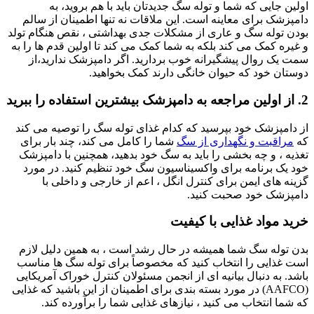
اولین جایی که شما و توله سگ جدیدتان باید با هم بروید، به
دامپزشک برای معاینه است. این ملاقات نه تنها اطمینان از سالم
بودن توله سگ و عاری از مشکلات جدی بهداشتی ، نقص هنگام تولد
و غیره کمک می کند بلکه به شما کمک می کند تا اولین قدم ها را به
سمت یک روال پیشگیرانه خوب بردارید. اگر دامپزشک ندارید،از
دوستان خود که حیوان خانگی دارند کمک بخواهید.
2. از اولین مراجعه به دامپزشک بیشترین استفاده را ببرید
از دامپزشک خود بپرسید که کدام غذای توله سگ را توصیه می کند
که
مراقبت و نگهداری از سگ
شما را کامل می کند، چند بار برای
تغذیه ، و چه بخشی را باید به سگ خود بدهید، همچنین با دامپزشک
خود یک برنامه برای واکسیناسیون سگ خود تنظیم کنید. در مورد
گزینه های ایمن برای کنترل انگل ، اعم از خارجی و داخلی با
دامپزشک خود صحبت کنید.
خرید مواد غذایی با کیفیت
بدن توله سگ شما همیشه در حال رشد است ، به همین دلیل لازم
است غذایی را انتخاب کنید که مخصوصاً برای توله سگ ها مناسب
باشد. به دنبال بیانیه ای از انجمن مسئولان کنترل خوراک آمریکایی
(AAFCO) در مورد بسته بندی برای اطمینان از این باشید که غذایی
که شما انتخاب می کنید ، نیازهای غذایی شما را برآورده کند.